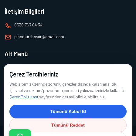
İletişim Bilgileri
0530 767 04 34
pinarkurtbayur@gmail.com
Alt Menü
Ana Sayfa
Çerez Tercihleriniz
Hakkımızda
Web sitemiz üzerinde zorunlu çerezler dışında kalan analitik,
Ürünlerimiz
işlevsel ve reklam/pazarlama çerezleri yalnızca izninizle kullanılır.
Çerez Politikası
sayfasından detaylı bilgi alabilirsiniz.
Referanslarımız
İletişim
Tümünü Kabul Et
Tümünü Reddet