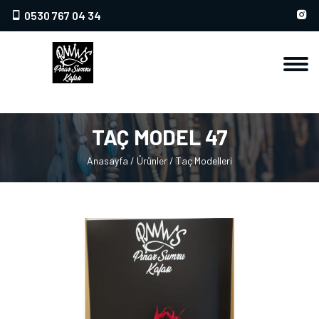
0530 767 04 34
TAÇ MODEL 47
Anasayfa
/
Ürünler
/
Taç Modelleri