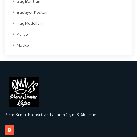
Saç Bantları
Büstiyer Kostüm
Taç Modelleri
Korse
Maske
Pınar Sumru Kafası Özel Tasarım Giyim & Aksesuar