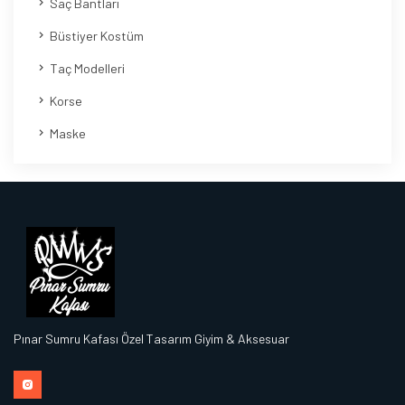
Saç Bantları
Büstiyer Kostüm
Taç Modelleri
Korse
Maske
Pınar Sumru Kafası Özel Tasarım Giyim & Aksesuar