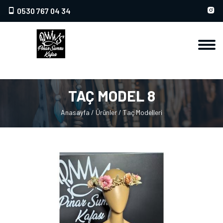
0530 767 04 34
TAÇ MODEL 8
Anasayfa
/
Ürünler
/
Taç Modelleri