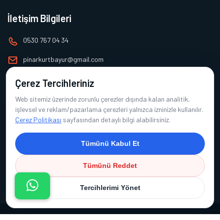
İletişim Bilgileri
0530 767 04 34
pinarkurtbayur@gmail.com
Çerez Tercihleriniz
Alt Menü
Web sitemiz üzerinde zorunlu çerezler dışında kalan analitik,
Ana Sayfa
işlevsel ve reklam/pazarlama çerezleri yalnızca izninizle kullanılır.
Çerez Politikası
sayfasından detaylı bilgi alabilirsiniz.
Hakkımızda
Ürünlerimiz
Tümünü Kabul Et
Referanslarımız
Tümünü Reddet
İletişim
Tercihlerimi Yönet