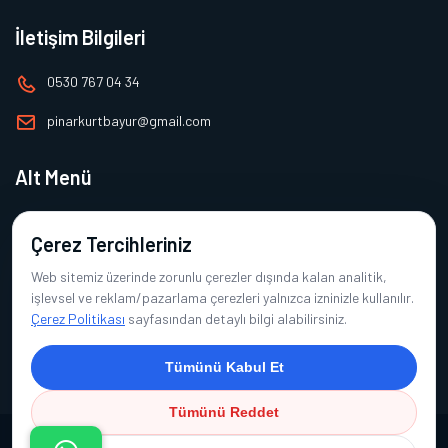
İletişim Bilgileri
0530 767 04 34
pinarkurtbayur@gmail.com
Alt Menü
Ana Sayfa
Çerez Tercihleriniz
Hakkımızda
Web sitemiz üzerinde zorunlu çerezler dışında kalan analitik,
Ürünlerimiz
işlevsel ve reklam/pazarlama çerezleri yalnızca izninizle kullanılır.
Çerez Politikası
sayfasından detaylı bilgi alabilirsiniz.
Referanslarımız
İletişim
Tümünü Kabul Et
Tümünü Reddet