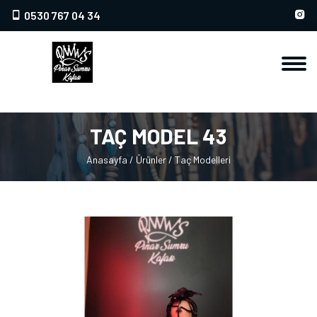
0530 767 04 34
TAÇ MODEL 43
Anasayfa
/
Ürünler
/
Taç Modelleri