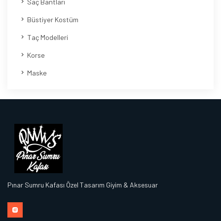
Saç Bantları
Büstiyer Kostüm
Taç Modelleri
Korse
Maske
Pınar Sumru Kafası Özel Tasarım Giyim & Aksesuar