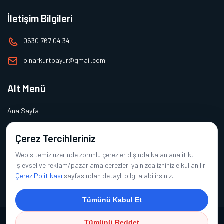
İletişim Bilgileri
0530 767 04 34
pinarkurtbayur@gmail.com
Alt Menü
Ana Sayfa
Hakkımızda
Çerez Tercihleriniz
Ürünlerimiz
Web sitemiz üzerinde zorunlu çerezler dışında kalan analitik,
Referanslarımız
işlevsel ve reklam/pazarlama çerezleri yalnızca izninizle kullanılır.
Çerez Politikası
sayfasından detaylı bilgi alabilirsiniz.
İletişim
Tümünü Kabul Et
Tümünü Reddet