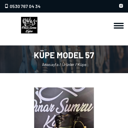
0530 767 04 34
KÜPE MODEL 57
Anasayfa
/
Ürünler
/
Küpe