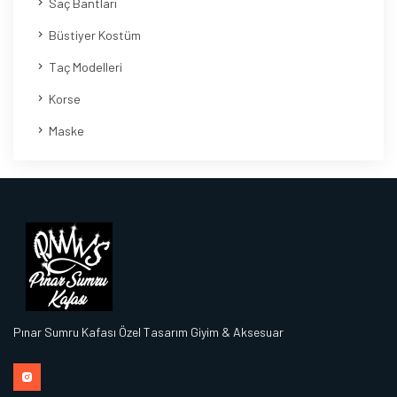
Saç Bantları
Büstiyer Kostüm
Taç Modelleri
Korse
Maske
Pınar Sumru Kafası Özel Tasarım Giyim & Aksesuar