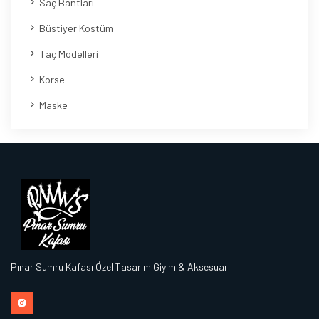
Saç Bantları
Büstiyer Kostüm
Taç Modelleri
Korse
Maske
Pınar Sumru Kafası Özel Tasarım Giyim & Aksesuar