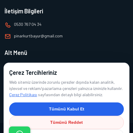
İletişim Bilgileri
0530 767 04 34
pinarkurtbayur@gmail.com
Alt Menü
Ana Sayfa
Çerez Tercihleriniz
Hakkımızda
Web sitemiz üzerinde zorunlu çerezler dışında kalan analitik,
Ürünlerimiz
işlevsel ve reklam/pazarlama çerezleri yalnızca izninizle kullanılır.
Çerez Politikası
sayfasından detaylı bilgi alabilirsiniz.
Referanslarımız
İletişim
Tümünü Kabul Et
Tümünü Reddet