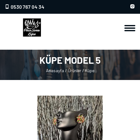
0530 767 04 34
KÜPE MODEL 5
Anasayfa
/
Ürünler
/
Küpe