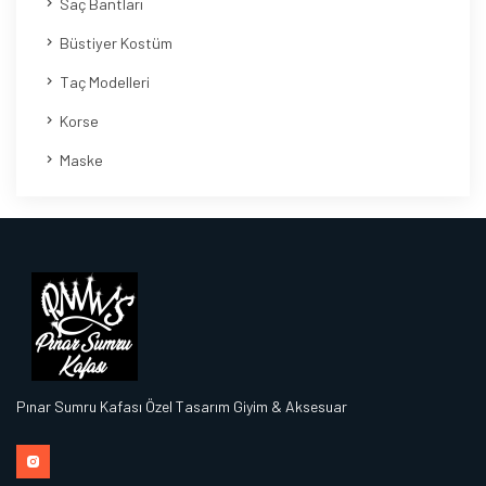
Saç Bantları
Büstiyer Kostüm
Taç Modelleri
Korse
Maske
Pınar Sumru Kafası Özel Tasarım Giyim & Aksesuar