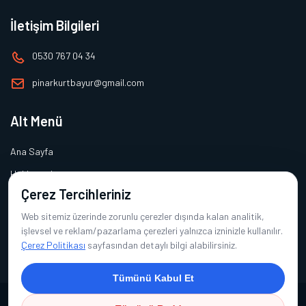
İletişim Bilgileri
0530 767 04 34
pinarkurtbayur@gmail.com
Alt Menü
Ana Sayfa
Hakkımızda
Çerez Tercihleriniz
Ürünlerimiz
Web sitemiz üzerinde zorunlu çerezler dışında kalan analitik,
Referanslarımız
işlevsel ve reklam/pazarlama çerezleri yalnızca izninizle kullanılır.
İletişim
Çerez Politikası
sayfasından detaylı bilgi alabilirsiniz.
Tümünü Kabul Et