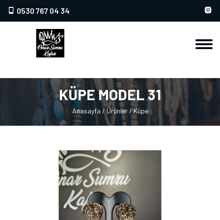
0530 767 04 34
KÜPE MODEL 31
Anasayfa
/
Ürünler
/
Küpe