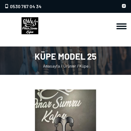
0530 767 04 34
KÜPE MODEL 25
Anasayfa
/
Ürünler
/
Küpe