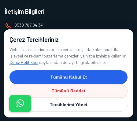
İletişim Bilgileri
0530 767 04 34
pinarkurtbayur@gmail.com
Çerez Tercihleriniz
Web sitemiz üzerinde zorunlu çerezler dışında kalan analitik,
Alt Menü
işlevsel ve reklam/pazarlama çerezleri yalnızca izninizle kullanılır.
Çerez Politikası
sayfasından detaylı bilgi alabilirsiniz.
Ana Sayfa
Tümünü Kabul Et
Hakkımızda
Ürünlerimiz
Tümünü Reddet
Referanslarımız
Tercihlerimi Yönet
İletişim