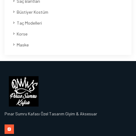
Saç Bantları
Büstiyer Kostüm
Taç Modelleri
Korse
Maske
Pınar Sumru Kafası Özel Tasarım Giyim & Aksesuar