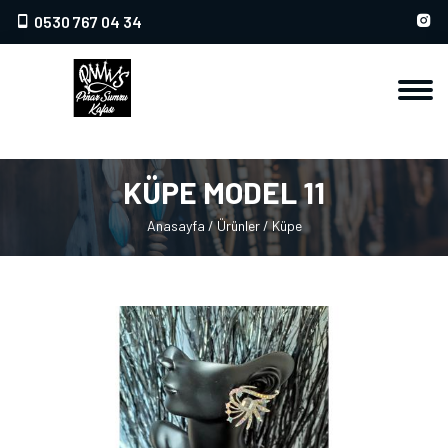
0530 767 04 34
KÜPE MODEL 11
Anasayfa
/
Ürünler
/
Küpe