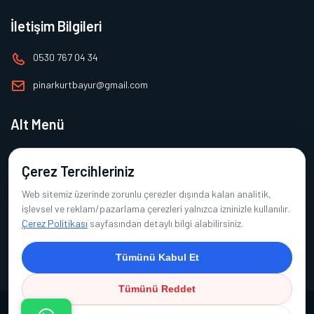
İletişim Bilgileri
0530 767 04 34
pinarkurtbayur@gmail.com
Alt Menü
Ana Sayfa
Çerez Tercihleriniz
Hakkımızda
Web sitemiz üzerinde zorunlu çerezler dışında kalan analitik,
Ürünlerimiz
işlevsel ve reklam/pazarlama çerezleri yalnızca izninizle kullanılır.
Çerez Politikası
sayfasından detaylı bilgi alabilirsiniz.
Referanslarımız
İletişim
Tümünü Kabul Et
Tümünü Reddet