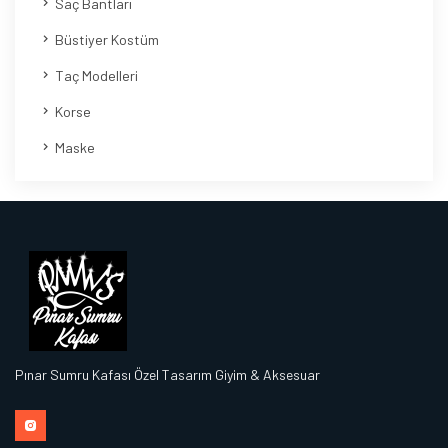
Saç Bantları
Büstiyer Kostüm
Taç Modelleri
Korse
Maske
Pınar Sumru Kafası Özel Tasarım Giyim & Aksesuar