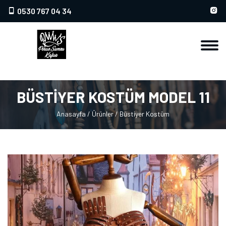
0530 767 04 34
BÜSTİYER KOSTÜM MODEL 11
Anasayfa
/
Ürünler
/
Büstiyer Kostüm