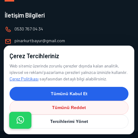
İletişim Bilgileri
0530 767 04 34
pinarkurtbayur@gmail.com
Çerez Tercihleriniz
Alt Menü
Web sitemiz üzerinde zorunlu çerezler dışında kalan analitik,
Ana Sayfa
işlevsel ve reklam/pazarlama çerezleri yalnızca izninizle kullanılır.
Çerez Politikası
sayfasından detaylı bilgi alabilirsiniz.
Hakkımızda
Ürünlerimiz
Tümünü Kabul Et
Referanslarımız
Tümünü Reddet
İletişim
Tercihlerimi Yönet