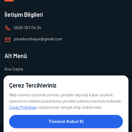
İletişim Bilgileri
0530 767 04 34
pinarkurtbayur@gmail.com
Alt Menü
Ana Sayfa
Hakkımızda
Çerez Tercihleriniz
Ürünlerimiz
Web sitemiz üzerinde zorunlu çerezler dışında kalan analitik,
Referanslarımız
işlevsel ve reklam/pazarlama çerezleri yalnızca izninizle kullanılır.
Çerez Politikası
sayfasından detaylı bilgi alabilirsiniz.
İletişim
Tümünü Kabul Et