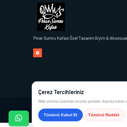
Pınar Sumru Kafası Özel Tasarım Giyim & Aksesua
Çerez Tercihleriniz
Web sitemiz üzerinde zorunlu çerezler dışında kalan ana
Copyright © 2026 Pınar Sumru Kafası | Tüm Hakları 
Tümünü Kabul Et
Tümünü Reddet