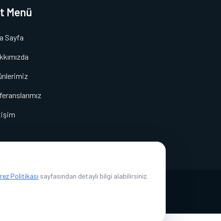
lt Menü
a Sayfa
kkımızda
ünlerimiz
feranslarımız
tişim
rez Politikası
sayfasından detaylı bilgi alabilirsiniz.