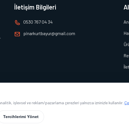
İletişim Bilgileri
A
0530 767 04 34
An
Ha
pinarkurtbayur@gmail.com
r
Ür
Re
İle
litik, işlevsel ve reklam/pazarlama çerezleri yalnızca izninizle kullanılır.
Çe
Çerez Politikası
Saklıdır.
Tercihlerimi Yönet