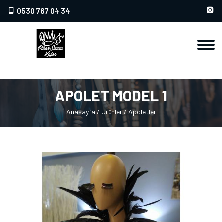
0530 767 04 34
APOLET MODEL 1
Anasayfa
/
Ürünler
/
Apoletler