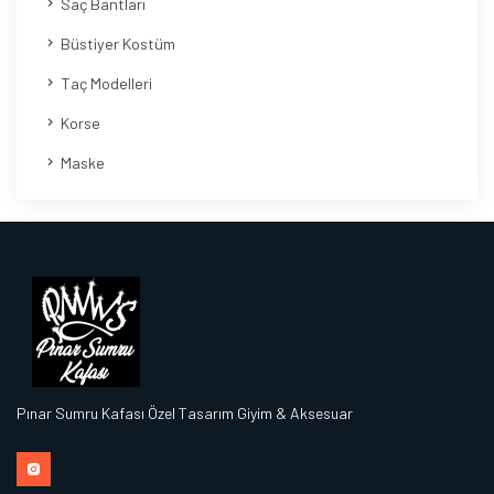
Saç Bantları
Büstiyer Kostüm
Taç Modelleri
Korse
Maske
Pınar Sumru Kafası Özel Tasarım Giyim & Aksesuar