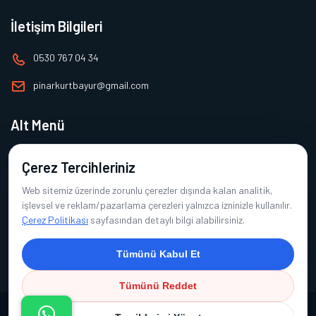
İletişim Bilgileri
0530 767 04 34
pinarkurtbayur@gmail.com
Alt Menü
Ana Sayfa
Çerez Tercihleriniz
Hakkımızda
Web sitemiz üzerinde zorunlu çerezler dışında kalan analitik,
Ürünlerimiz
işlevsel ve reklam/pazarlama çerezleri yalnızca izninizle kullanılır.
Çerez Politikası
sayfasından detaylı bilgi alabilirsiniz.
Referanslarımız
İletişim
Tümünü Kabul Et
Tümünü Reddet