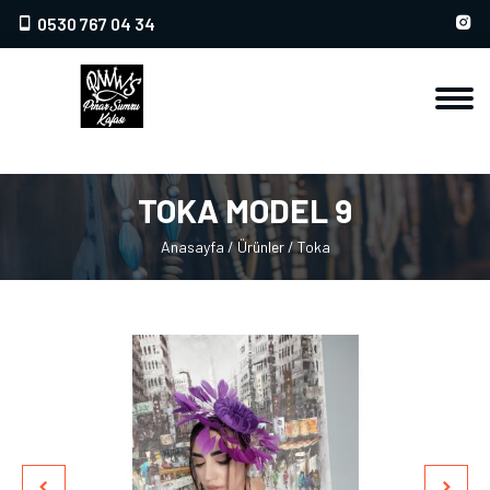
0530 767 04 34
TOKA MODEL 9
Anasayfa
/
Ürünler
/
Toka