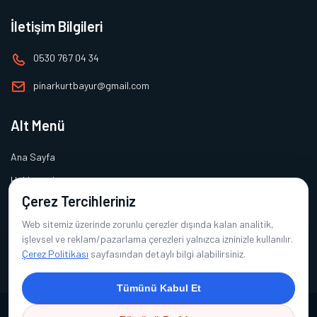
İletişim Bilgileri
0530 767 04 34
pinarkurtbayur@gmail.com
Alt Menü
Ana Sayfa
Hakkımızda
Çerez Tercihleriniz
Ürünlerimiz
Web sitemiz üzerinde zorunlu çerezler dışında kalan analitik,
Referanslarımız
işlevsel ve reklam/pazarlama çerezleri yalnızca izninizle kullanılır.
İletişim
Çerez Politikası
sayfasından detaylı bilgi alabilirsiniz.
Tümünü Kabul Et