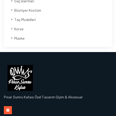
Saç Bantları
Büstiyer Kostüm
Taç Modelleri
Korse
Maske
Pınar Sumru Kafası Özel Tasarım Giyim & Aksesuar