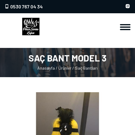
0530 767 04 34
SAÇ BANT MODEL 3
Anasayfa
/
Ürünler
/
Saç Bantları