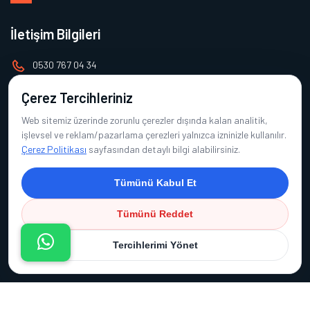
İletişim Bilgileri
0530 767 04 34
pinarkurtbayur@gmail.com
Çerez Tercihleriniz
Web sitemiz üzerinde zorunlu çerezler dışında kalan analitik,
Alt Menü
işlevsel ve reklam/pazarlama çerezleri yalnızca izninizle kullanılır.
Çerez Politikası
sayfasından detaylı bilgi alabilirsiniz.
Ana Sayfa
Tümünü Kabul Et
Hakkımızda
Ürünlerimiz
Tümünü Reddet
Referanslarımız
Tercihlerimi Yönet
İletişim