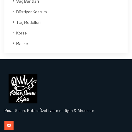
Saç Bantları
Büstiyer Kostüm
Taç Modelleri
Korse
Maske
Pınar Sumru Kafası Özel Tasarım Giyim & Aksesuar