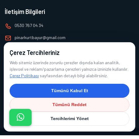
İletişim Bilgileri
0530 767 04 34
pinarkurtbayur@gmail.com
Çerez Tercihleriniz
Alt Menü
Web sitemiz üzerinde zorunlu çerezler dışında kalan analitik,
Ana Sayfa
işlevsel ve reklam/pazarlama çerezleri yalnızca izninizle kullanılır.
Çerez Politikası
sayfasından detaylı bilgi alabilirsiniz.
Hakkımızda
Ürünlerimiz
Tümünü Kabul Et
Referanslarımız
Tümünü Reddet
İletişim
Tercihlerimi Yönet