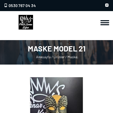
0530 767 04 34
MASKE MODEL 21
Anasayfa
/
Ürünler
/
Maske