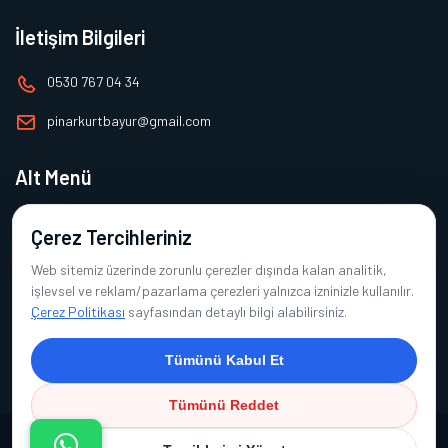
İletişim Bilgileri
0530 767 04 34
pinarkurtbayur@gmail.com
Alt Menü
Ana Sayfa
Çerez Tercihleriniz
Hakkımızda
Web sitemiz üzerinde zorunlu çerezler dışında kalan analitik,
Ürünlerimiz
işlevsel ve reklam/pazarlama çerezleri yalnızca izninizle kullanılır.
Çerez Politikası
sayfasından detaylı bilgi alabilirsiniz.
Referanslarımız
İletişim
Tümünü Kabul Et
Tümünü Reddet