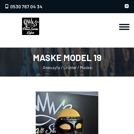
0530 767 04 34
MASKE MODEL 19
Anasayfa
/
Ürünler
/
Maske