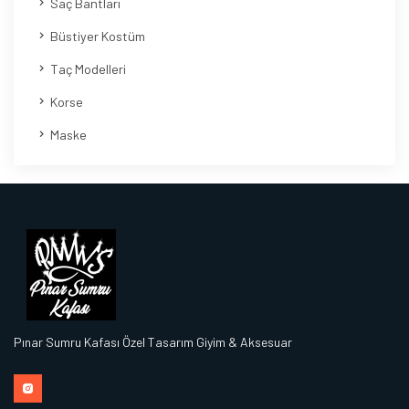
Saç Bantları
Büstiyer Kostüm
Taç Modelleri
Korse
Maske
Pınar Sumru Kafası Özel Tasarım Giyim & Aksesuar