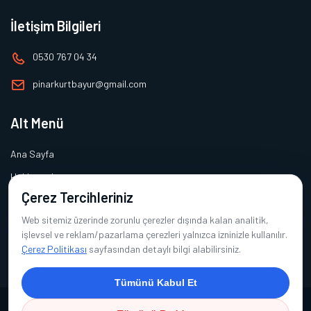
İletişim Bilgileri
0530 767 04 34
pinarkurtbayur@gmail.com
Alt Menü
Ana Sayfa
Hakkımızda
Çerez Tercihleriniz
Ürünlerimiz
Web sitemiz üzerinde zorunlu çerezler dışında kalan analitik,
Referanslarımız
işlevsel ve reklam/pazarlama çerezleri yalnızca izninizle kullanılır.
İletişim
Çerez Politikası
sayfasından detaylı bilgi alabilirsiniz.
Tümünü Kabul Et