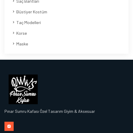
Saç Bantları
Büstiyer Kostüm
Taç Modelleri
Korse
Maske
Pınar Sumru Kafası Özel Tasarım Giyim & Aksesuar