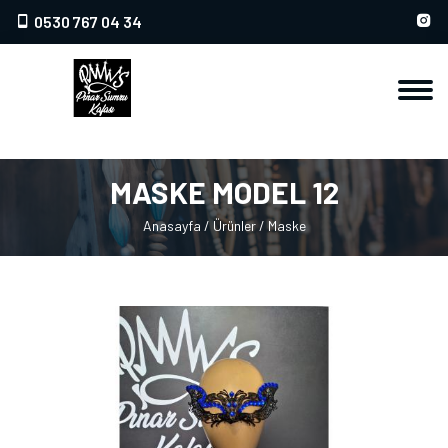
0530 767 04 34
MASKE MODEL 12
Anasayfa
/
Ürünler
/
Maske