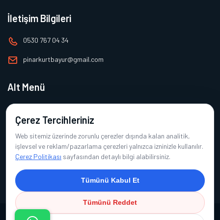
İletişim Bilgileri
0530 767 04 34
pinarkurtbayur@gmail.com
Alt Menü
Ana Sayfa
Çerez Tercihleriniz
Hakkımızda
Web sitemiz üzerinde zorunlu çerezler dışında kalan analitik,
Ürünlerimiz
işlevsel ve reklam/pazarlama çerezleri yalnızca izninizle kullanılır.
Çerez Politikası
sayfasından detaylı bilgi alabilirsiniz.
Referanslarımız
İletişim
Tümünü Kabul Et
Tümünü Reddet