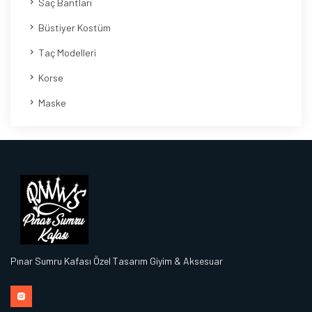
Saç Bantları
Büstiyer Kostüm
Taç Modelleri
Korse
Maske
Pınar Sumru Kafası Özel Tasarım Giyim & Aksesuar