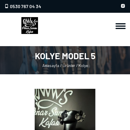
0530 767 04 34
KOLYE MODEL 5
Anasayfa
/
Ürünler
/
Kolye