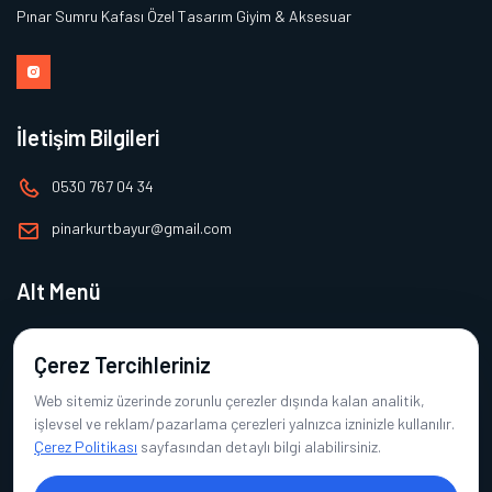
Pınar Sumru Kafası Özel Tasarım Giyim & Aksesuar
İletişim Bilgileri
0530 767 04 34
pinarkurtbayur@gmail.com
Alt Menü
Ana Sayfa
Çerez Tercihleriniz
Hakkımızda
Web sitemiz üzerinde zorunlu çerezler dışında kalan analitik,
Ürünlerimiz
işlevsel ve reklam/pazarlama çerezleri yalnızca izninizle kullanılır.
Çerez Politikası
sayfasından detaylı bilgi alabilirsiniz.
Referanslarımız
İletişim