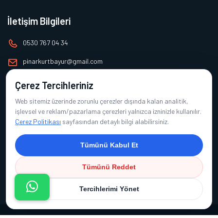
İletişim Bilgileri
0530 767 04 34
pinarkurtbayur@gmail.com
Çerez Tercihleriniz
Alt Menü
Web sitemiz üzerinde zorunlu çerezler dışında kalan analitik,
Ana Sayfa
işlevsel ve reklam/pazarlama çerezleri yalnızca izninizle kullanılır.
Çerez Politikası
sayfasından detaylı bilgi alabilirsiniz.
Hakkımızda
Ürünlerimiz
Tümünü Kabul Et
Referanslarımız
Tümünü Reddet
İletişim
Tercihlerimi Yönet