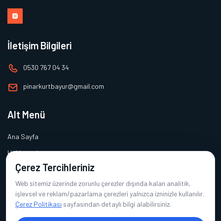
İletişim Bilgileri
0530 767 04 34
pinarkurtbayur@gmail.com
Alt Menü
Ana Sayfa
Hakkımızda
Çerez Tercihleriniz
Ürünlerimiz
Web sitemiz üzerinde zorunlu çerezler dışında kalan analitik,
Referanslarımız
işlevsel ve reklam/pazarlama çerezleri yalnızca izninizle kullanılır.
İletişim
Çerez Politikası
sayfasından detaylı bilgi alabilirsiniz.