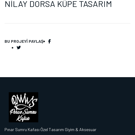
NİLAY DORSA KÜPE TASARIM
BU PROJEYI PAYLAŞ
Pınar Sumru Kafası Özel Tasarım Giyim & Aksesuar