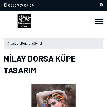
0530 767 04 34
Anasayfa
Referans
Genel
NİLAY DORSA KÜPE
TASARIM