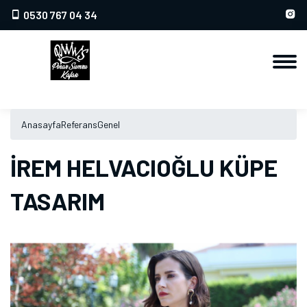
0530 767 04 34
Anasayfa
Referans
Genel
İREM HELVACIOĞLU KÜPE
TASARIM