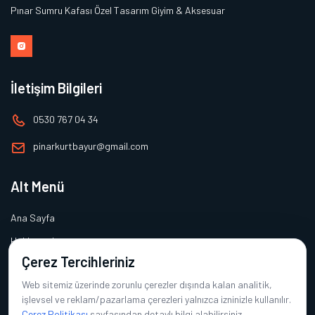
Pınar Sumru Kafası Özel Tasarım Giyim & Aksesuar
İletişim Bilgileri
0530 767 04 34
pinarkurtbayur@gmail.com
Alt Menü
Ana Sayfa
Hakkımızda
Çerez Tercihleriniz
Ürünlerimiz
Web sitemiz üzerinde zorunlu çerezler dışında kalan analitik,
Referanslarımız
işlevsel ve reklam/pazarlama çerezleri yalnızca izninizle kullanılır.
İletişim
Çerez Politikası
sayfasından detaylı bilgi alabilirsiniz.