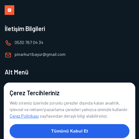
İletişim Bilgileri
0530 767 04 34
pinarkurtbayur@gmail.com
Alt Menü
Ana Sayfa
Çerez Tercihleriniz
Hakkımızda
Web sitemiz üzerinde zorunlu çerezler dışında kalan analitik,
Ürünlerimiz
işlevsel ve reklam/pazarlama çerezleri yalnızca izninizle kullanılır.
Çerez Politikası
sayfasından detaylı bilgi alabilirsiniz.
Referanslarımız
İletişim
Tümünü Kabul Et