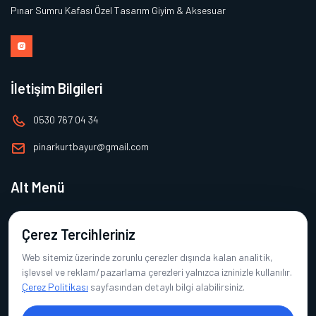
Pınar Sumru Kafası Özel Tasarım Giyim & Aksesuar
İletişim Bilgileri
0530 767 04 34
pinarkurtbayur@gmail.com
Alt Menü
Ana Sayfa
Çerez Tercihleriniz
Hakkımızda
Web sitemiz üzerinde zorunlu çerezler dışında kalan analitik,
Ürünlerimiz
işlevsel ve reklam/pazarlama çerezleri yalnızca izninizle kullanılır.
Çerez Politikası
sayfasından detaylı bilgi alabilirsiniz.
Referanslarımız
İletişim